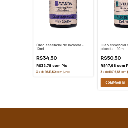
Óleo essencial de lavanda -
Óleo essencial
10ml
piperita - 10ml
R$34,50
R$50,50
R$32,78
com
Pix
R$47,98
com
P
3
x
de
R$11,50
sem juros
3
x
de
R$16,83
sem 