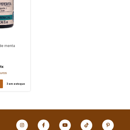
 de menta
ix
juros
3
em estoque