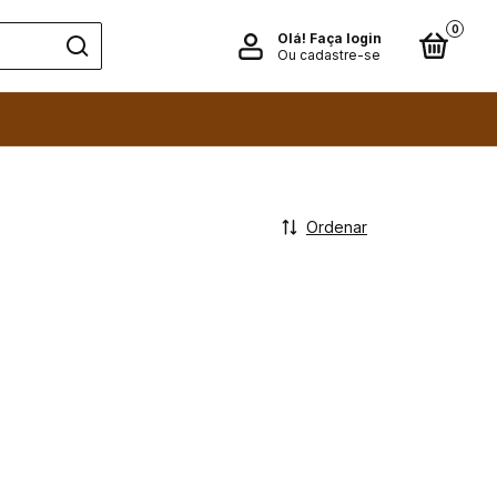
0
Olá!
Faça login
Ou cadastre-se
Ordenar